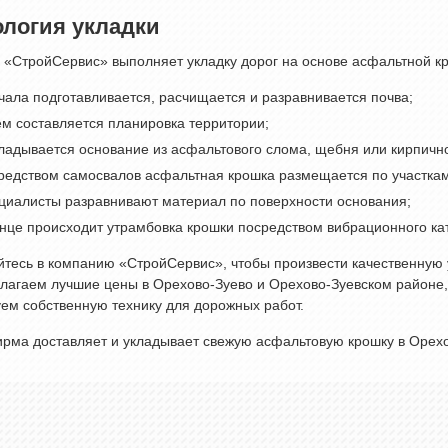
ология укладки
«СтройСервис» выполняет укладку дорог на основе асфальтной кр
чала подготавливается, расчищается и разравнивается почва;
ем составляется планировка территории;
ладывается основание из асфальтового слома, щебня или кирпично
редством самосвалов асфальтная крошка размещается по участкам
циалисты разравнивают материал по поверхности основания;
онце происходит утрамбовка крошки посредством вибрационного кат
тесь в компанию «СтройСервис», чтобы произвести качественную 
лагаем лучшие цены в Орехово-Зуево и Орехово-Зуевском районе,
ем собственную технику для дорожных работ.
рма доставляет и укладывает свежую асфальтовую крошку в Орехо