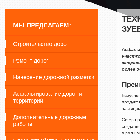
ТЕХ
МЫ ПРЕДЛАГАЕМ:
ЗУЕ
Строительство дорог
Асфаль
участко
Ремонт дорог
затрат
более д
Нанесение дорожной разметки
Преи
Асфальтирование дорог и
Безуслов
территорий
продукт
частица
Дополнительные дорожные
Сфер пр
работы
создания
в разы в