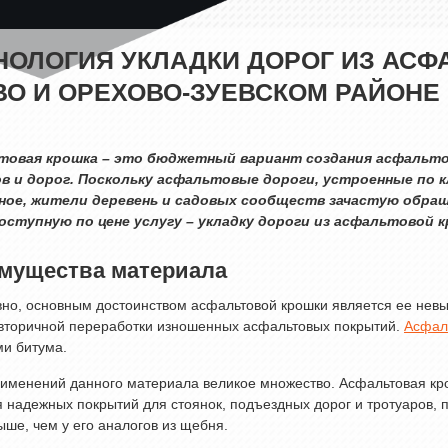
НОЛОГИЯ УКЛАДКИ ДОРОГ ИЗ АСФ
ВО И ОРЕХОВО-ЗУЕВСКОМ РАЙОНЕ
товая крошка – это бюджетный вариант создания асфальто
в и дорог. Поскольку асфальтовые дороги, устроенные по 
ное, жители деревень и садовых сообществ зачастую обра
оступную по цене услугу – укладку дороги из асфальтовой к
мущества материала
но, основным достоинством асфальтовой крошки является ее невысо
 вторичной переработки изношенных асфальтовых покрытий.
Асфал
ми битума.
именений данного материала великое множество. Асфальтовая кро
 надежных покрытий для стоянок, подъездных дорог и тротуаров, 
ыше, чем у его аналогов из щебня.