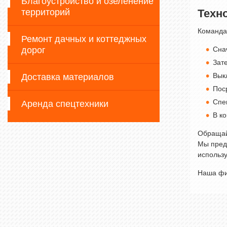
Благоустройство и озеленение
территорий
Техн
Команда 
Ремонт дачных и коттеджных
дорог
Сна
Зат
Вык
Доставка материалов
Пос
Спе
Аренда спецтехники
В к
Обращай
Мы пред
использу
Наша фи