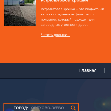
асфальтовой крошки
Асфальтовая крошка – это бюджетный
вариант создания асфальтового
покрытия, который подходит для
загородных участков и дорог.
Читать дальше...
Главная
ГОРОД:
ОРЕХОВО-ЗУЕВО